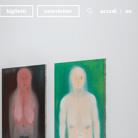
biglietti
newsletter
accedi
en