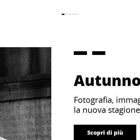
Autunno
Fotografia, imma
la nuova stagion
Scopri di più